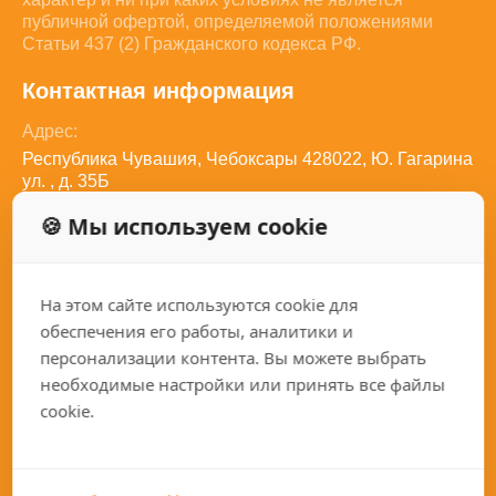
публичной офертой, определяемой положениями
Статьи 437 (2) Гражданского кодекса РФ.
Контактная информация
Адрес:
Республика Чувашия, Чебоксары 428022, Ю. Гагарина
ул. , д. 35Б
Телефон:
🍪 Мы используем cookie
8 (800) 350-27-82
Электронная почта:
sales@qariz.ru
Социальные сети:
На этом сайте используются cookie для
обеспечения его работы, аналитики и
персонализации контента. Вы можете выбрать
необходимые настройки или принять все файлы
cookie.
Каталог
Покупателям
Токарные станки