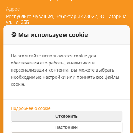
Адрес:
Республика Чувашия, Чебоксары 428022, Ю. Гагарина
ул. , д. 35Б
Телефон:
🍪 Мы используем cookie
8 (800) 350-27-82
Электронная почта:
sales@qariz.ru
Социальные сети:
На этом сайте используются cookie для
обеспечения его работы, аналитики и
персонализации контента. Вы можете выбрать
необходимые настройки или принять все файлы
cookie.
Каталог
Покупателям
Токарные станки
Подробнее о cookie
О компании
Фрезерные станки
Отклонить
Услуги
Хонинговальные станки
Политика конфиденциальности
Настройки
Гарантии
2026 QARIZ.RU
Шлифовальное оборудование