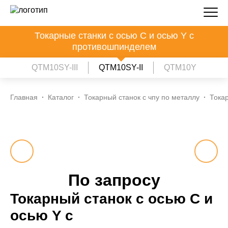
Токарные станки c осью C и осью Y с
противошпинделем
QTM10SY-III
QTM10SY-II
QTM10Y
Главная
Каталог
Токарный станок с чпу по металлу
Тока
По запросу
Токарный станок c осью C и
осью Y с