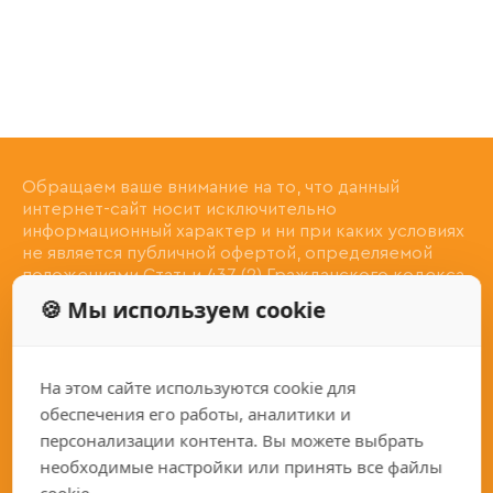
Обращаем ваше внимание на то, что данный
интернет-сайт носит исключительно
информационный характер и ни при каких условиях
не является публичной офертой, определяемой
положениями Статьи 437 (2) Гражданского кодекса
РФ.
🍪 Мы используем cookie
Контактная информация
Адрес:
На этом сайте используются cookie для
Республика Чувашия, Чебоксары 428022, Ю. Гагарина
обеспечения его работы, аналитики и
ул. , д. 35Б
персонализации контента. Вы можете выбрать
Телефон:
необходимые настройки или принять все файлы
8 (800) 350-27-82