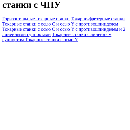
станки с ЧПУ
Горизонтальные токарные станки
Токарно-фрезерные станки
Токарные станки c осью C и осью Y с противошпинделем
Токарные станки c осью C и осью Y с противошпинделем и 2
линейными суппортами
Токарные станки с линейным
суппортом
Токарные станки с осью Y