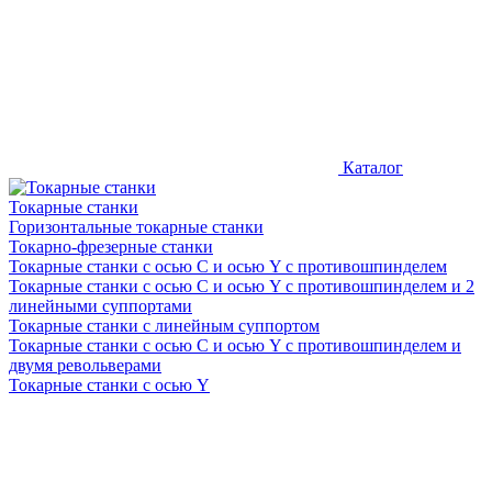
Каталог
Токарные станки
Горизонтальные токарные станки
Токарно-фрезерные станки
Токарные станки c осью C и осью Y с противошпинделем
Токарные станки c осью C и осью Y с противошпинделем и 2
линейными суппортами
Токарные станки с линейным суппортом
Токарные станки с осью C и осью Y с противошпинделем и
двумя револьверами
Токарные станки с осью Y