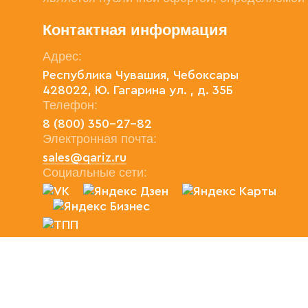
Контактная информация
Адрес:
Республика Чувашия, Чебоксары
428022, Ю. Гагарина ул. , д. 35Б
Телефон:
8 (800) 350-27-82
Электронная почта:
sales@qariz.ru
Социальные сети:
2026 QARIZ.RU