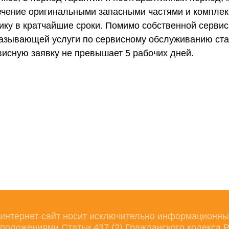
чение оригинальными запасными частями и комплек
ику в кратчайшие сроки. Помимо собственной серви
казывающей услуги по сервисному обслуживанию ста
висную заявку не превышает 5 рабочих дней.
интернет-сайт носит исключительно информационный 
положениями Статьи 437 (2) Гражданского кодекса 