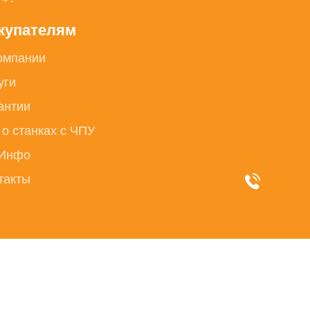
купателям
омпании
уги
антии
 о станках с ЧПУ
Инфо
такты
Разработка сайта