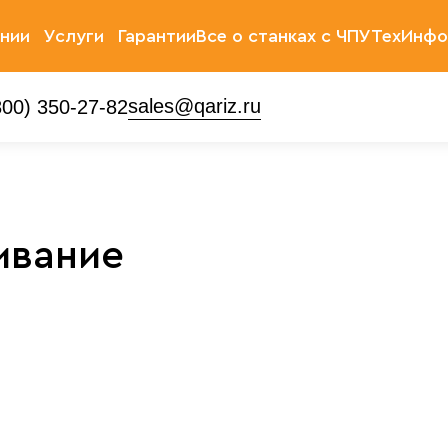
нии
Услуги
Гарантии
Все о станках с ЧПУ
ТехИнфо
ти
Инжиниринг
sales@qariz.ru
800) 350-27-82
Лизинг
Обучение
ивание
Сервисное
обслуживание