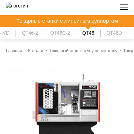
Токарные станки с линейным суппортом
-IVD
QT46-2
QT46C-2
QT46
QT46D
Главная
Каталог
Токарный станок с чпу по металлу
Тока