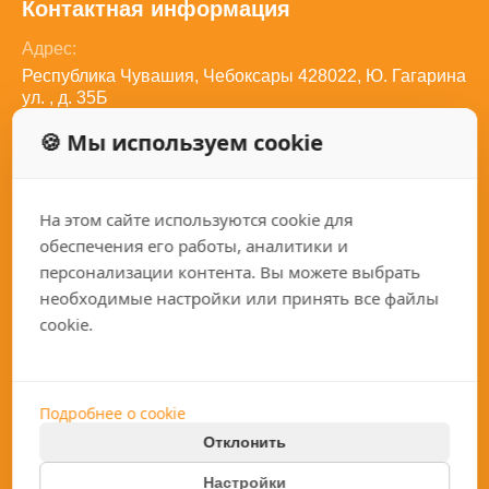
Контактная информация
Адрес:
Республика Чувашия, Чебоксары 428022, Ю. Гагарина
ул. , д. 35Б
Телефон:
🍪 Мы используем cookie
8 (800) 350-27-82
Электронная почта:
sales@qariz.ru
Социальные сети:
На этом сайте используются cookie для
обеспечения его работы, аналитики и
персонализации контента. Вы можете выбрать
необходимые настройки или принять все файлы
cookie.
Каталог
Покупателям
Токарные станки
Подробнее о cookie
О компании
Фрезерные станки
Отклонить
Услуги
Хонинговальные станки
Политика конфиденциальности
Настройки
Гарантии