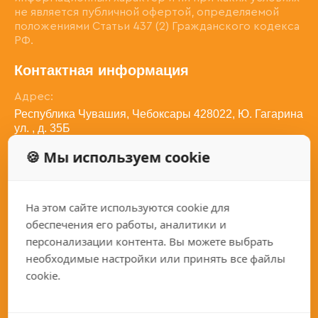
не является публичной офертой, определяемой
положениями Статьи 437 (2) Гражданского кодекса
РФ.
Контактная информация
Адрес:
Республика Чувашия, Чебоксары 428022, Ю. Гагарина
ул. , д. 35Б
Телефон:
🍪 Мы используем cookie
8 (800) 350-27-82
Электронная почта:
sales@qariz.ru
На этом сайте используются cookie для
Социальные сети:
обеспечения его работы, аналитики и
персонализации контента. Вы можете выбрать
необходимые настройки или принять все файлы
cookie.
Каталог
Покупателям
Токарные станки