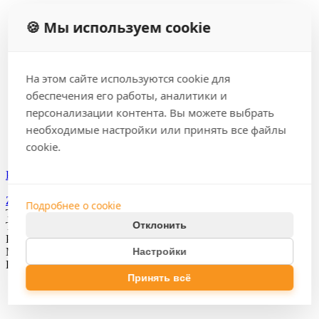
🍪 Мы используем cookie
На этом сайте используются cookie для
обеспечения его работы, аналитики и
персонализации контента. Вы можете выбрать
необходимые настройки или принять все файлы
cookie.
Рекомедуемое
ZF 2500T
Подробнее о cookie
ТКП для скачивания
1295857
Отклонить
Тип
Горизонтальный
Размер патрона (дюйм)
10
Настройки
Максимальная длина поворота (мм)
650
По запросу
Принять всё