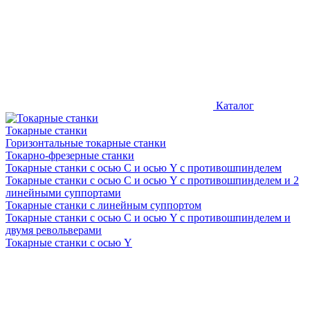
Каталог
Токарные станки
Горизонтальные токарные станки
Токарно-фрезерные станки
Токарные станки c осью C и осью Y с противошпинделем
Токарные станки c осью C и осью Y с противошпинделем и 2
линейными суппортами
Токарные станки с линейным суппортом
Токарные станки с осью C и осью Y с противошпинделем и
двумя револьверами
Токарные станки с осью Y