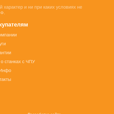
характер и ни при каких условиях не
РФ.
купателям
омпании
уги
антии
 о станках с ЧПУ
Инфо
такты