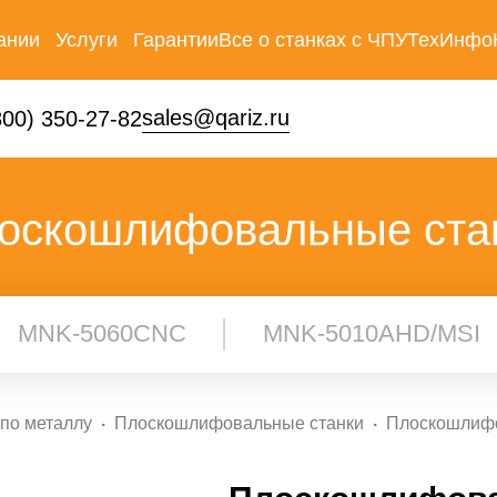
ании
Услуги
Гарантии
Все о станках с ЧПУ
ТехИнфо
ти
Инжиниринг
sales@qariz.ru
800) 350-27-82
Лизинг
оскошлифовальные ста
Обучение
Сервисное
обслуживание
MNK-5060CNC
MNK-5010AHD/MSI
по металлу
Плоскошлифовальные станки
Плоскошлиф