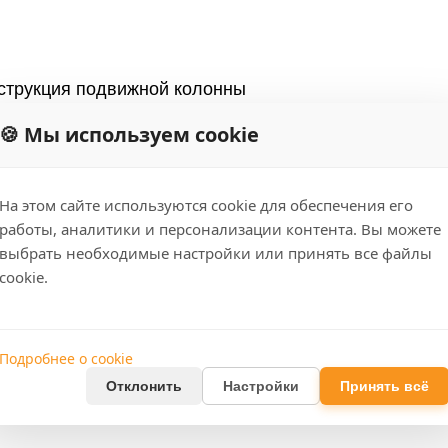
нструкция подвижной колонны
 конструкцию шарикового винта и прямого соединен
🍪 Мы используем cookie
его и нижнего отклика и высокая точность позицион
анка.
о поколения от Тайваня. Количество осей управлени
На этом сайте используются cookie для обеспечения его
работы, аналитики и персонализации контента. Вы можете
низ по оси Z основного фрезера и гидравлическая ан
выбрать необходимые настройки или принять все файлы
cookie.
товок позволяет реализовать многопроцессную сло
хлаждение для устранения источников тепла.
Подробнее о cookie
Отклонить
Настройки
Принять всё