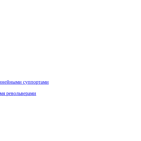
 линейными суппортами
умя револьверами