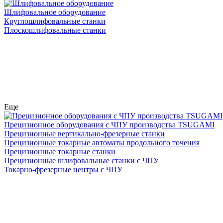
Шлифовальное оборудование
Круглошлифовальные станки
Плоскошлифовальные станки
Еще
Прецизионное оборудования с ЧПУ производства TSUGAMI
Прецизионные вертикально-фрезерные станки
Прецизионные токарные автоматы продольного точения
Прецизионные токарные станки
Прецизионные шлифовальные станки с ЧПУ
Токарно-фрезерные центры с ЧПУ