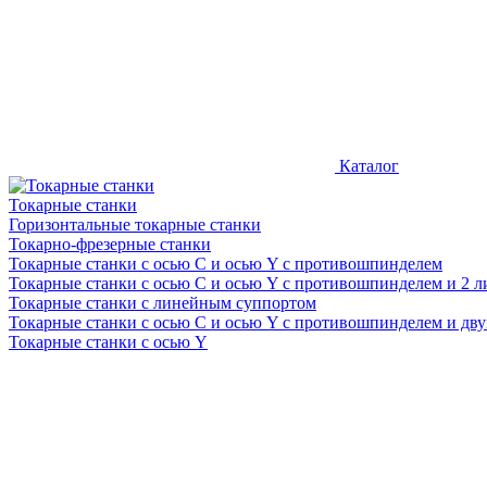
Каталог
Токарные станки
Горизонтальные токарные станки
Токарно-фрезерные станки
Токарные станки c осью C и осью Y с противошпинделем
Токарные станки c осью C и осью Y с противошпинделем и 2
Токарные станки с линейным суппортом
Токарные станки с осью C и осью Y с противошпинделем и дв
Токарные станки с осью Y