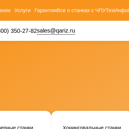
ании
Услуги
Гарантии
Все о станках с ЧПУ
ТехИнфо
ти
Инжиниринг
sales@qariz.ru
800) 350-27-82
Лизинг
Обучение
Сервисное
обслуживание
ерные станки
Хонинговальные станки