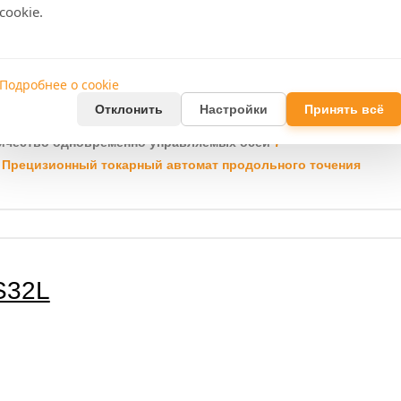
cookie.
Подробнее о cookie
Горизонтальный
Отклонить
Настройки
Принять всё
симальная длина поворота (мм)
330
ичество одновременно управляемых осей
7
д
Прецизионный токарный автомат продольного точения
S32L