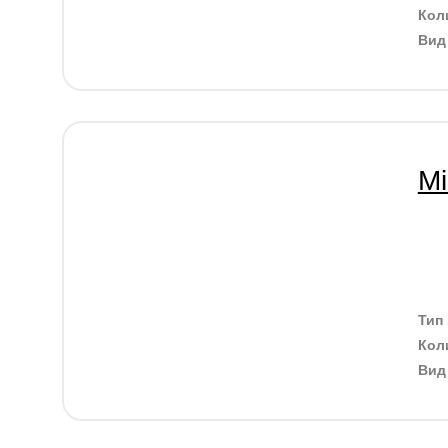
Кол
Ви
Mi
Тип
Кол
Ви