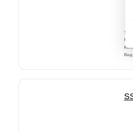
Тип
Мак
Кол
Ви
S