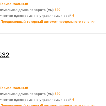
Горизонтальный
симальная длина поворота (мм)
320
ичество одновременно управляемых осей
6
д
Прецизионный токарный автомат продольного точения
S32
Горизонтальный
симальная длина поворота (мм)
320
ичество одновременно управляемых осей
6
д
Прецизионный токарный автомат продольного точения