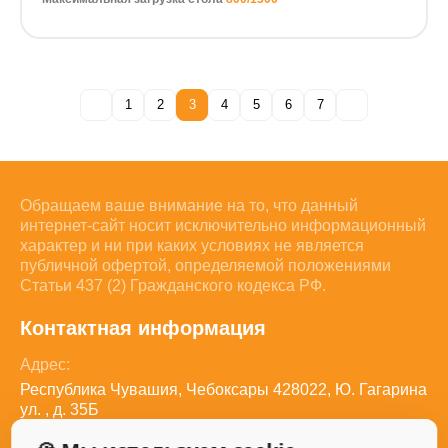
1
2
3
4
5
6
7
Обращаем ваше внимание на то, что данный
интернет-сайт носит исключительно информационный
характер и ни при каких условиях не является
публичной офертой, определяемой положениями
Статьи 437 (2) Гражданского кодекса РФ.
Контактная информация
Адрес:
Республика Чувашия, Чебоксары 428022, Ю. Гагарина
ул. , д. 35Б
Телефон: