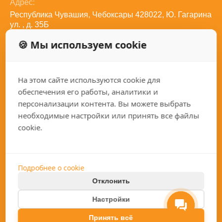
Адрес:
Республика Чувашия, Чебоксары 428022, Ю. Гагарина
ул. , д. 35Б
Телефон:
🍪 Мы используем cookie
8 (800) 350-27-82
Электронная почта:
sales@qariz.ru
На этом сайте используются cookie для
Социальные сети:
обеспечения его работы, аналитики и
персонализации контента. Вы можете выбрать
необходимые настройки или принять все файлы
cookie.
Каталог
Покупателям
Токарные станки
Подробнее о cookie
О компании
Фрезерные станки
Отклонить
Услуги
Хонинговальные станки
Политика конфиденциальности
Настройки
Гарантии
2026 QARIZ.RU
Шлифовальное оборудование
Разработка сайта
Все о станках с ЧПУ
Принять всё
Прецизионное оборудования с ЧПУ производства