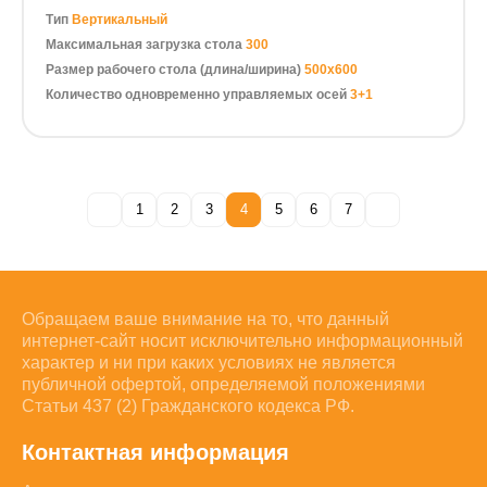
Тип
Вертикальный
Максимальная загрузка стола
300
Размер рабочего стола (длина/ширина)
500х600
Количество одновременно управляемых осей
3+1
1
2
3
4
5
6
7
Обращаем ваше внимание на то, что данный
интернет-сайт носит исключительно информационный
характер и ни при каких условиях не является
публичной офертой, определяемой положениями
Статьи 437 (2) Гражданского кодекса РФ.
Контактная информация