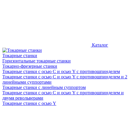
Каталог
Токарные станки
Горизонтальные токарные станки
Токарно-фрезерные станки
Токарные станки c осью C и осью Y с противошпинделем
Токарные станки c осью C и осью Y с противошпинделем и 2
линейными суппортами
Токарные станки с линейным суппортом
Токарные станки с осью C и осью Y с противошпинделем и
двумя револьверами
Токарные станки с осью Y