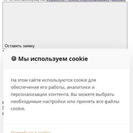
Оставить заявку
*
– Обязательные поля
🍪 Мы используем cookie
На этом сайте используются cookie для
обеспечения его работы, аналитики и
персонализации контента. Вы можете выбрать
необходимые настройки или принять все файлы
Спасибо за вашу заявку!
cookie.
Мы получили вашу заявку и свяжемся с вами по указанному
номеру телефона.
Подробнее о cookie