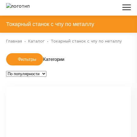
Токарный станок с чпу по металлу
Главная
Каталог
Токарный станок с чпу по металлу
Фильтры
Категории
Горизонтальные токарные станки
Токарно-фрезерные станки
Токарные станки c осью C и осью Y с
противошпинделем
Токарные станки c осью C и осью Y с
противошпинделем и 2 линейными суппортами
Токарные станки с линейным суппортом
Токарные станки с осью C и осью Y с
противошпинделем и двумя револьверами
Токарные станки с осью Y